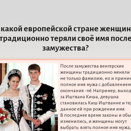
 какой европейской стране женщи
традиционно теряли своё имя посл
замужества?
После замужества венгерские
женщины традиционно меняли
не только фамилию, но и прини
полное имя мужа с добавлением
окончания -né. Например, выхо
за Иштвана Киша, девушка
становилась Киш Иштванне и те
данное ей при рождении имя.
В последнее время законы и об
изменились, и женщины могут
выбрать: взять полное имя мужа,