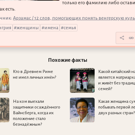
только его фамилию либо остави
ак есть.
чник:
Арзамас / 12 слов, помогающих понять венгерскую кул
нгрия
женщины
имена
семья
Похожие факты
Кто в Древнем Риме
Какой китайский н
не имел личных имён?
является матриарх
и живёт без тради
семей?
На ком выехали
Какая женщина су
защитники осаждённого
побывать первой л
Вайнсберга, когда их
двух разных стран?
положение стало
безнадёжным?