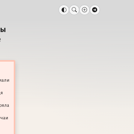
ны
е
мали
дя
ряла
ычаи