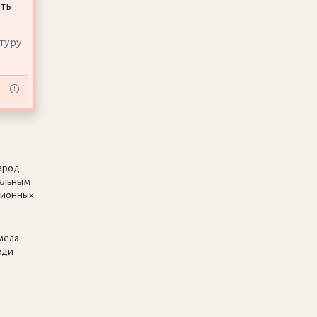
ть
ьтуру
арод
альным
ционных
мела
еди