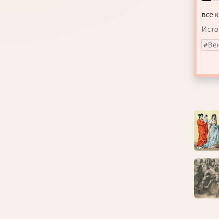
всё к
Исто
Ве