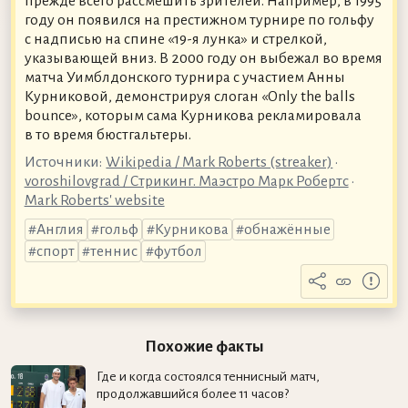
прежде всего рассмешить зрителей. Например, в 1995
году он появился на престижном турнире по гольфу
с надписью на спине «19-я лунка» и стрелкой,
указывающей вниз. В 2000 году он выбежал во время
матча Уимблдонского турнира с участием Анны
Курниковой, демонстрируя слоган «Only the balls
bounce», которым сама Курникова рекламировала
в то время бюстгальтеры.
Источники:
Wikipedia / Mark Roberts (streaker)
•
voroshilovgrad / Стрикинг. Маэстро Марк Робертс
•
Mark Roberts' website
Англия
гольф
Курникова
обнажённые
спорт
теннис
футбол
Похожие факты
Где и когда состоялся теннисный матч,
продолжавшийся более 11 часов?