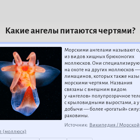
Какие ангелы питаются чертями?
Морскими ангелами называют 
из видов хищных брюхоногих
моллюсков. Они специализирую
на охоте на других моллюсков —
лимацинов, которых также наз
морскими чертями. Названия
связаны с внешним видом:
у «ангелов» полупрозрачное тел
с крыловидными выростами, а у
добычи — более «рогатый» силу
раковины.
Источник:
Википедия / Морской
л (моллюск)