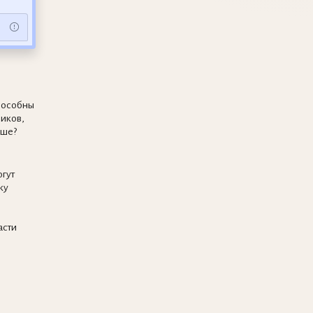
пособны
ников,
уше?
гут
ку
асти