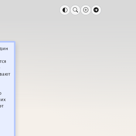
один
тся
ывают
о
 их
эт