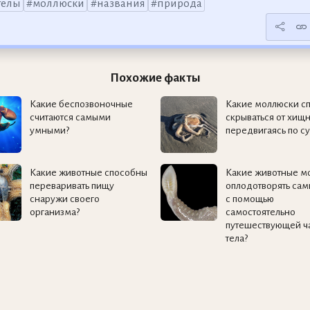
гелы
моллюски
названия
природа
Похожие факты
Какие беспозвоночные
Какие моллюски с
считаются самыми
скрываться от хищ
умными?
передвигаясь по с
Какие животные способны
Какие животные мо
переваривать пищу
оплодотворять сам
снаружи своего
с помощью
организма?
самостоятельно
путешествующей ч
тела?