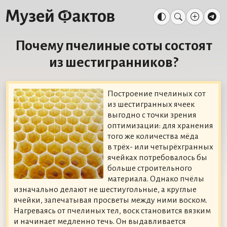
Почему пчелиные соты состоят
из шестигранников?
Построение пчелиных сот
из шестигранных ячеек
выгодно с точки зрения
оптимизации: для хранения
того же количества мёда
в трёх- или четырёхгранных
ячейках потребовалось бы
больше строительного
материала. Однако пчёлы
изначально делают не шестиугольные, а круглые
ячейки, запечатывая просветы между ними воском.
Нагреваясь от пчелиных тел, воск становится вязким
и начинает медленно течь. Он выдавливается