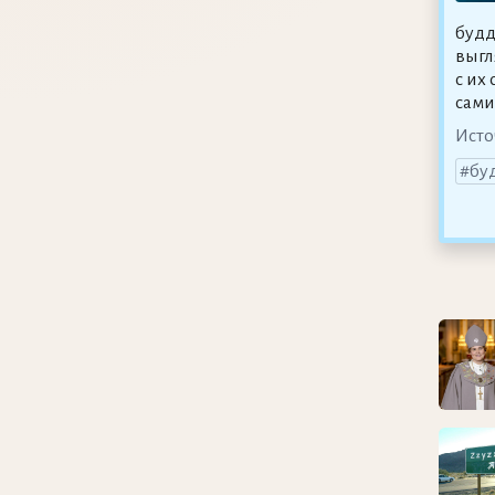
будд
выгл
с их
сами
Исто
бу