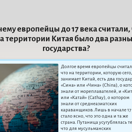
ему европейцы до 17 века считали,
а территории Китая было два разн
государства?
Долгое время европейцы считал
что на территории, которую сег
занимает Китай, есть два государ
«Сина» или «Чина» (China), о ко
знали от мореплавателей, и «Ки
или «Катай» (Cathay), о котором
знали от среднеазиатских
караванщиков. Лишь в начале 17
стало ясно, что это одна и та же
страна. Путаница усугублялась т
что для мусульманских