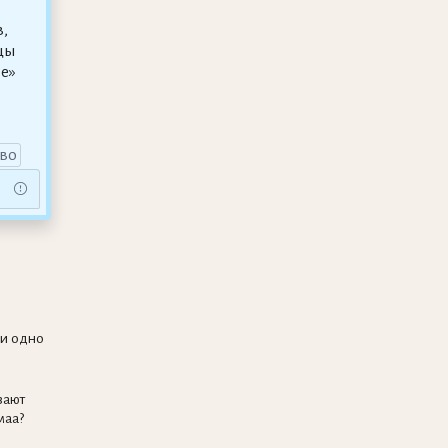
,
цы
не»
во
ли одно
вают
маа?