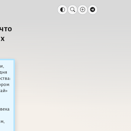
 что
ых
и,
одня
ства:
тором
тай»
 века
ем,