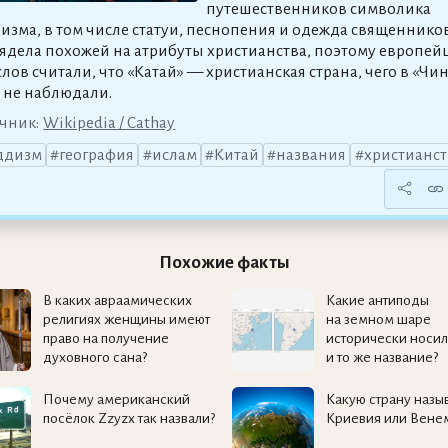
путешественников символика
изма, в том числе статуи, песнопения и одежда священников
ядела похожей на атрибуты христианства, поэтому европей
 слов считали, что «Катай» — христианская страна, чего в «Чи
 не наблюдали.
чник:
Wikipedia / Cathay
ддизм
география
ислам
Китай
названия
христианст
Похожие факты
В каких авраамических
Какие антиподы
религиях женщины имеют
на земном шаре
право на получение
исторически носи
духовного сана?
и то же название?
Почему американский
Какую страну назы
посёлок Zzyzx так назвали?
Криевия или Вене