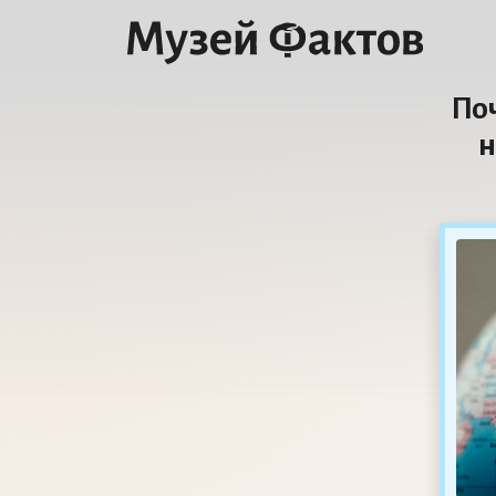
Поч
н