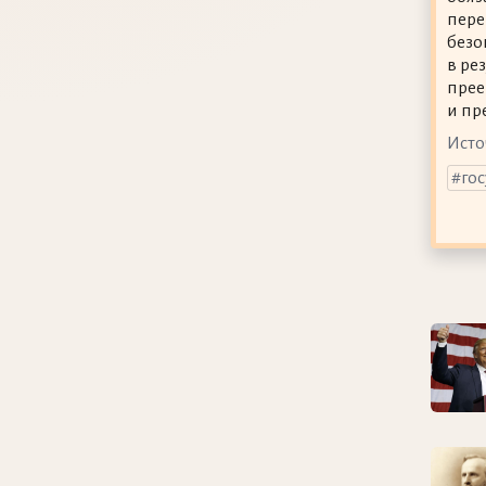
пере
безо
в ре
прее
и пр
Исто
го