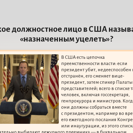
кое должностное лицо в США назыв
«назначенным уцелеть»?
В США есть цепочка
преемственности власти: если
президент убит, недееспособен
отстранён, его сменяет вице-
президент, затем спикер Палаты
представителей; всего в списке 1
человек, включая госсекретаря,
генпрокурора и министров. Когд
они должны собраться вместе
с президентом, например во вр
его ежегодного послания Конгре
или инаугурации, из этого списк
ательно выбирают дежурного преемника — в буквальном