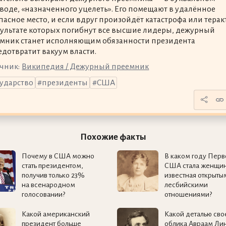
воде, «назначенного уцелеть». Его помещают в удалённое
пасное место, и если вдруг произойдёт катастрофа или теракт
зультате которых погибнут все высшие лидеры, дежурный
мник станет исполняющим обязанности президента
едотвратит вакуум власти.
чник:
Википедия / Дежурный преемник
сударство
президенты
США
Похожие факты
Почему в США можно
В каком году Перв
стать президентом,
США стала женщин
получив только 23%
известная открыты
на всенародном
лесбийскими
голосовании?
отношениями?
Какой американский
Какой деталью сво
президент больше
облика Авраам Ли