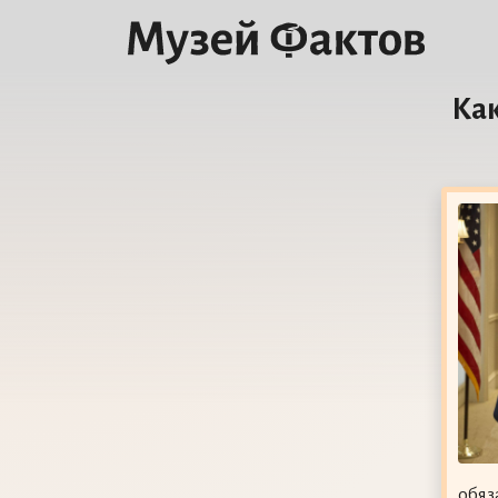
Ка
обяз