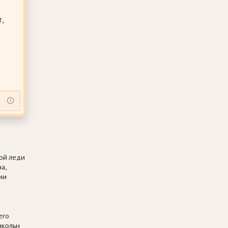
,
ой леди
а,
ми
его
нкольн