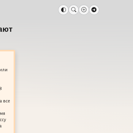
ают
 или
8
а все
емя
ссу
а