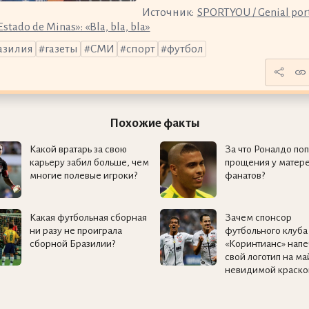
Источник:
SPORTYOU / Genial por
Estado de Minas»: «Bla, bla, bla»
азилия
газеты
СМИ
спорт
футбол
Похожие факты
Какой вратарь за свою
За что Роналдо по
карьеру забил больше, чем
прощения у матере
многие полевые игроки?
фанатов?
Какая футбольная сборная
Зачем спонсор
ни разу не проиграла
футбольного клуба
сборной Бразилии?
«Коринтианс» напе
свой логотип на ма
невидимой краско