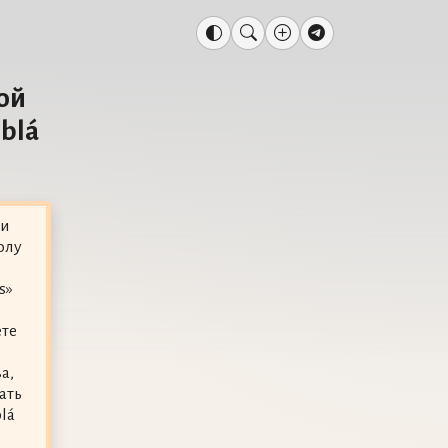
ой
 blá
ии
олу
s»
ете
а,
ать
lá