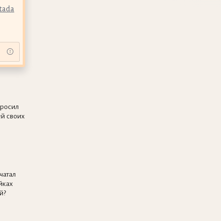
tada
просил
й своих
чатал
йках
й?