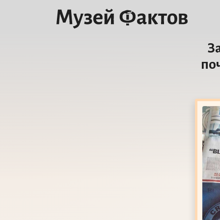
З
поч