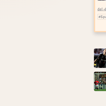
del «
Бр