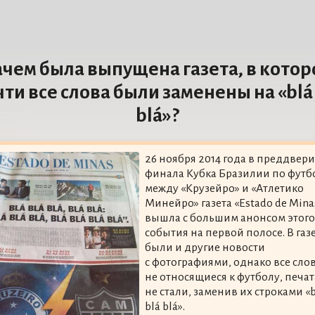
ачем была выпущена газета, в котор
ти все слова были заменены на «blá
blá»?
26 ноября 2014 года в преддвер
финала Кубка Бразилии по футб
между «Крузейро» и «Атлетико
Минейро» газета «Estado de Mina
вышла с большим анонсом этого
события на первой полосе. В газ
были и другие новости
с фотографиями, однако все слов
не относящиеся к футболу, печат
не стали, заменив их строками «b
blá blá».