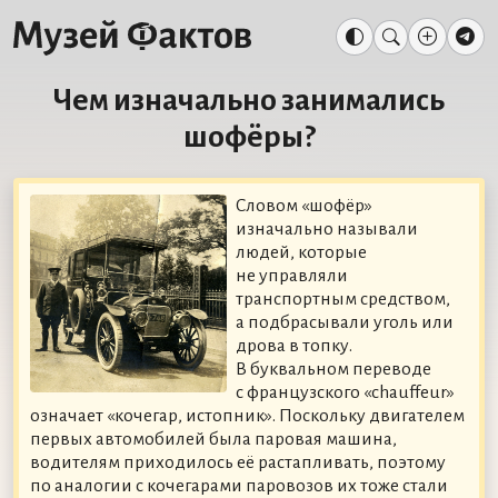
Чем изначально занимались
шофёры?
Словом «шофёр»
изначально называли
людей, которые
не управляли
транспортным средством,
а подбрасывали уголь или
дрова в топку.
В буквальном переводе
с французского «chauffeur»
означает «кочегар, истопник». Поскольку двигателем
первых автомобилей была паровая машина,
водителям приходилось её растапливать, поэтому
по аналогии с кочегарами паровозов их тоже стали