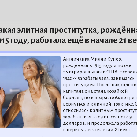
акая элитная проститутка, рождённ
915 году, работала ещё в начале 21 в
Англичанка Милли Купер,
рождённая в 1915 году и позже
эмигрировавшая в США, с сере
1940-х зарабатывала, занимаясь
проституцией. После накоплени
капитала она стала хозяйкой
борделя, но в возрасте 64 лет р
вернуться и к личной практике. 
относилась к элитным проститут
зарабатывая за один сеанс 1250
долларов, и продолжала работа
в первом десятилетии 21 века.