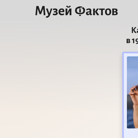
К
в 1