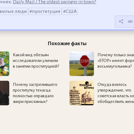
чник:
Daily Mail / The oldest swinger in town?
жилые люди
проституция
США
Похожие факты
Какой вид обезьян
Почему только зна
исследователи уличили
«STOP» имеет фор
в занятии проституцией?
восьмиугольника?
Почему застрелившего
Откуда взялось
проститутку техасца
утверждение, что
полностью оправдало
советская власть х
жюри присяжных?
обобществить жен