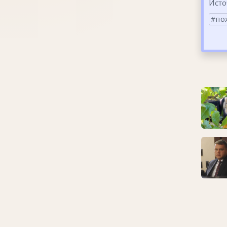
Исто
по