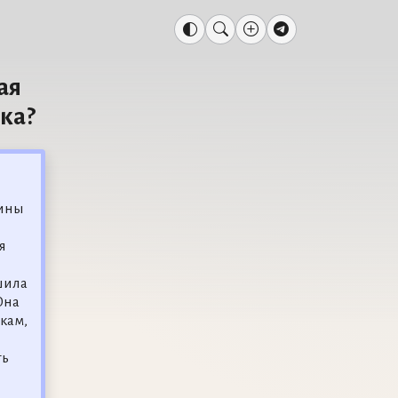
ая
ека?
дины
я
ешила
Она
кам,
ть