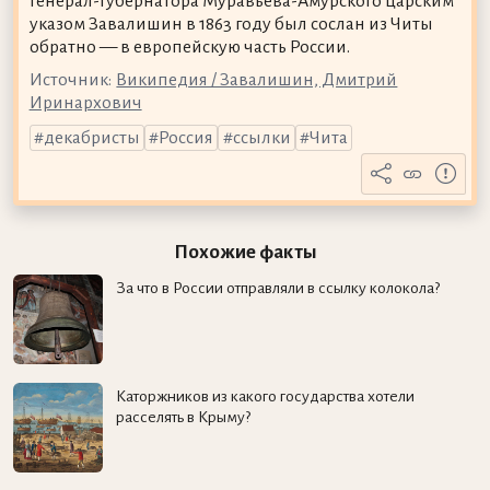
генерал-губернатора Муравьёва-Амурского царским
указом Завалишин в 1863 году был сослан из Читы
обратно — в европейскую часть России.
Источник:
Википедия / Завалишин, Дмитрий
Иринархович
декабристы
Россия
ссылки
Чита
Похожие факты
За что в России отправляли в ссылку колокола?
Каторжников из какого государства хотели
расселять в Крыму?