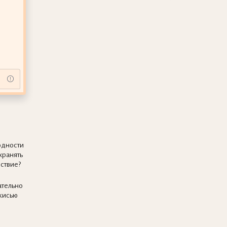
одности
хранять
ствие?
ательно
кисью