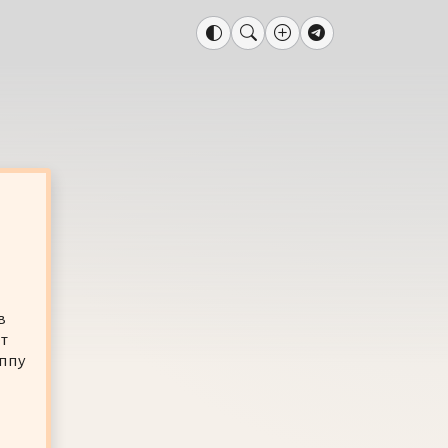
в
т
уппу