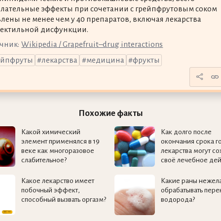
лательные эффекты при сочетании с грейпфрутовым соком
лены не менее чем у 40 препаратов, включая лекарства
ректильной дисфункции.
чник:
Wikipedia / Grapefruit–drug interactions
ейпфруты
лекарства
медицина
фрукты
Похожие факты
Какой химический
Как долго после
элемент применялся в 19
окончания срока г
веке как многоразовое
лекарства могут со
слабительное?
своё лечебное дей
Какое лекарство имеет
Какие раны нежел
побочный эффект,
обрабатывать пере
способный вызвать оргазм?
водорода?