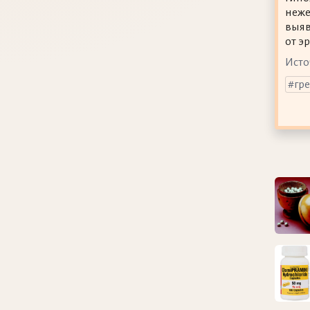
неже
выяв
от э
Исто
гр