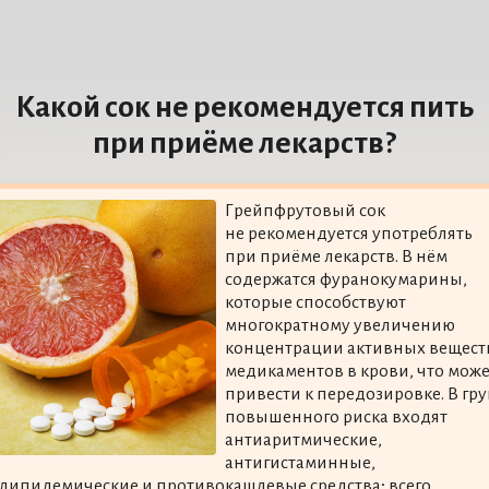
Какой сок не рекомендуется пить
при приёме лекарств?
Грейпфрутовый сок
не рекомендуется употреблять
при приёме лекарств. В нём
содержатся фуранокумарины,
которые способствуют
многократному увеличению
концентрации активных вещест
медикаментов в крови, что може
привести к передозировке. В гр
повышенного риска входят
антиаритмические,
антигистаминные,
липидемические и противокашлевые средства; всего