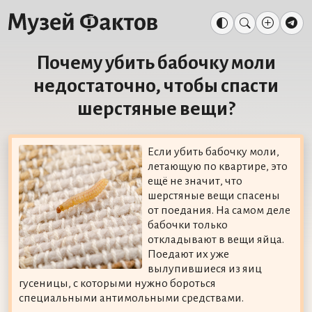
Почему убить бабочку моли
недостаточно, чтобы спасти
шерстяные вещи?
Если убить бабочку моли,
летающую по квартире, это
ещё не значит, что
шерстяные вещи спасены
от поедания. На самом деле
бабочки только
откладывают в вещи яйца.
Поедают их уже
вылупившиеся из яиц
гусеницы, с которыми нужно бороться
специальными антимольными средствами.