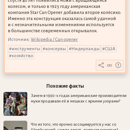
спустя 40 лет появились ножи с вращающимся
колесом, и только в 1925 году американская
компания Star Can Opener добавила второе колёсико.
Именно эта конструкция оказалась самой удачной
и с незначительными изменениями используется
в большинстве современных открывалок.
Источник:
Wikipedia / Can opener
инструменты
консервы
Нидерланды
США
хозяйство
Похожие факты
Зачем в 1930-х годах американские производители
муки продавали её в мешках с яркими узорами?
Что из того, что прочно ассоциируется у нас со
Швейцарией, умели делать древние римляне?