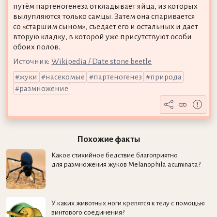
путём партеногенеза откладывает яйца, из которых
вылупляются только самцы. Затем она спаривается
со «старшим сыном», съедает его и остальных и даёт
вторую кладку, в которой уже присутствуют особи
обоих полов.
Источник:
Wikipedia / Date stone beetle
жуки
насекомые
партеногенез
природа
размножение
Похожие факты
Какое стихийное бедствие благоприятно
для размножения жуков Melanophila acuminata?
У каких животных ноги крепятся к телу с помощью
винтового соединения?