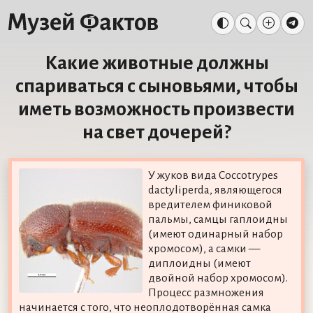
Какие животные должны
спариваться с сыновьями, чтобы
иметь возможность произвести
на свет дочерей?
У жуков вида Coccotrypes
dactyliperda, являющегося
вредителем финиковой
пальмы, самцы гаплоидны
(имеют одинарный набор
хромосом), а самки —
диплоидны (имеют
двойной набор хромосом).
Процесс размножения
начинается с того, что неоплодотворённая самка