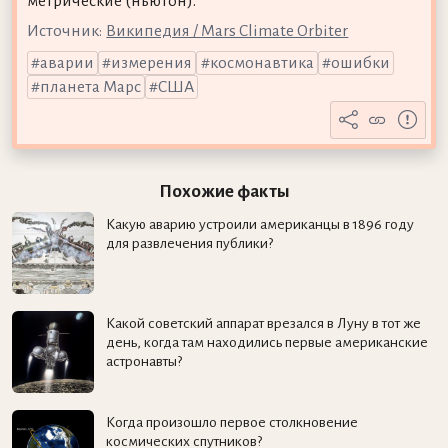
метрические (ньютон).
Источник:
Википедия / Mars Climate Orbiter
аварии
измерения
космонавтика
ошибки
планета Марс
США
Похожие факты
Какую аварию устроили американцы в 1896 году
для развлечения публики?
Какой советский аппарат врезался в Луну в тот же
день, когда там находились первые американские
астронавты?
Когда произошло первое столкновение
космических спутников?