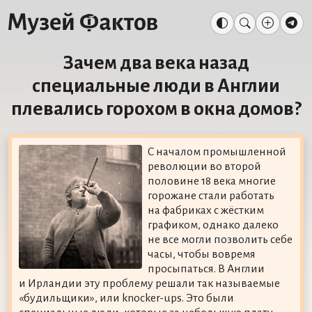
Зачем два века назад
специальные люди в Англии
плевались горохом в окна домов?
С началом промышленной
революции во второй
половине 18 века многие
горожане стали работать
на фабриках с жёстким
графиком, однако далеко
не все могли позволить себе
часы, чтобы вовремя
просыпаться. В Англии
и Ирландии эту проблему решали так называемые
«будильщики», или knocker-ups. Это были