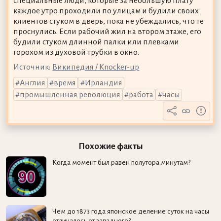
специальные люди, которые за небольшую плату
каждое утро проходили по улицам и будили своих
клиентов стуком в дверь, пока не убеждались, что те
проснулись. Если рабочий жил на втором этаже, его
будили стуком длинной палки или плевками
горохом из духовой трубки в окно.
Источник:
Википедия / Knocker-up
Англия
время
Ирландия
промышленная революция
работа
часы
Похожие факты
Когда момент был равен полутора минутам?
Чем до 1873 года японское деление суток на часы
отличалось от западного?