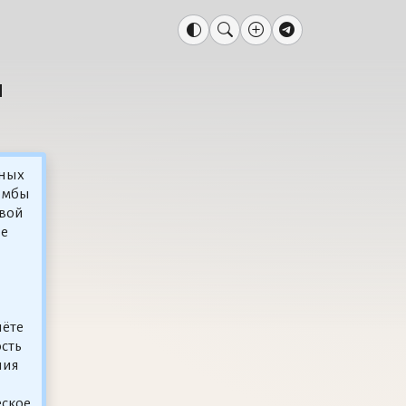
и
мных
омбы
овой
ие
лёте
сть
ния
еское