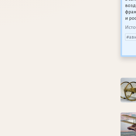
возд
фран
и ро
Исто
ав