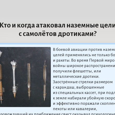
Кто и когда атаковал наземные цел
с самолётов дротиками?
В боевой авиации против назе
целей применялись не только б
и ракеты. Во время Первой мир
войны широкое распространен
получили флешетты, или
металлические дротики.
Заострённые стрелки размером
с карандаш, выброшенные
из специальных кассет, при под
к земле набирали убойную скоро
и эффективно поражали скопле
пехоты или кавалерии,
провождавший их приближение свист оказывал психологич