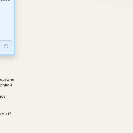
 орудие
ировой
дов
ё в 17