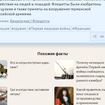
ействие на людей и лошадей. Флешетты были изобретены
цузами и также приняты на вооружение германской
ссийской армиями.
чник:
Википедия / Флешетта
иация
оружие
Первая мировая война
Франция
Похожие факты
Кто и когда построил царь-
Почему немецкое
танк?
времён Первой м
войны снабжалось
комплектом снаря
разного калибра?
Где и когда танк заставили
Какой правитель ещ
летать?
веке отказался
от производства
и применения