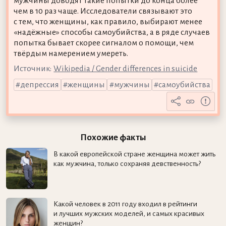
мужчины доводят такие попытки до конца более
чем в 10 раз чаще. Исследователи связывают это
с тем, что женщины, как правило, выбирают менее
«надёжные» способы самоубийства, а в ряде случаев
попытка бывает скорее сигналом о помощи, чем
твёрдым намерением умереть.
Источник:
Wikipedia / Gender differences in suicide
депрессия
женщины
мужчины
самоубийства
Похожие факты
В какой европейской стране женщина может жить
как мужчина, только сохраняя девственность?
Какой человек в 2011 году входил в рейтинги
и лучших мужских моделей, и самых красивых
женщин?