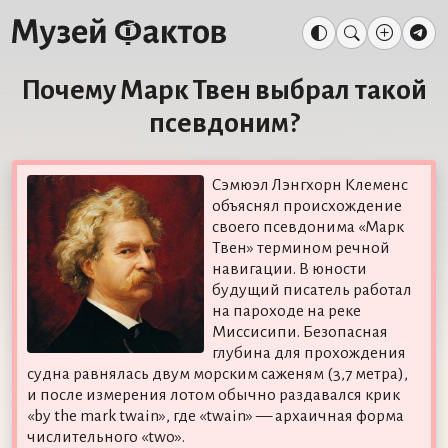
Почему Марк Твен выбрал такой
псевдоним?
Сэмюэл Лэнгхорн Клеменс
объяснял происхождение
своего псевдонима «Марк
Твен» термином речной
навигации. В юности
будущий писатель работал
на пароходе на реке
Миссисипи. Безопасная
глубина для прохождения
судна равнялась двум морским саженям (3,7 метра),
и после измерения лотом обычно раздавался крик
«by the mark twain», где «twain» — архаичная форма
числительного «two».