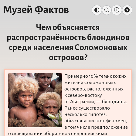
Чем объясняется
распространённость блондинов
среди населения Соломоновых
островов?
Примерно 10% темнокожих
жителей Соломоновых
островов, расположенных
к северо-востоку
от Австралии, — блондины.
Ранее существовало
несколько гипотез,
объяснявших этот феномен,
в том числе предположение
о скрещивании аборигенов с европейскими