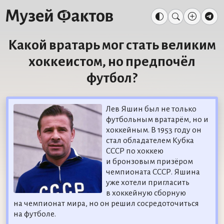
Какой вратарь мог стать великим
хоккеистом, но предпочёл
футбол?
Лев Яшин был не только
футбольным вратарём, но и
хоккейным. В 1953 году он
стал обладателем Кубка
СССР по хоккею
и бронзовым призёром
чемпионата СССР. Яшина
уже хотели пригласить
в хоккейную сборную
на чемпионат мира, но он решил сосредоточиться
на футболе.