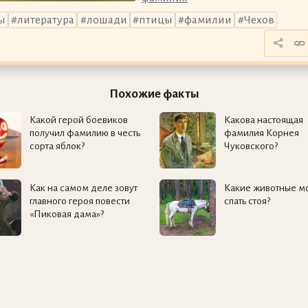
ы
литература
лошади
птицы
фамилии
Чехов
Похожие факты
Какой герой боевиков
Какова настоящая
получил фамилию в честь
фамилия Корнея
сорта яблок?
Чуковского?
Как на самом деле зовут
Какие животные мо
главного героя повести
спать стоя?
«Пиковая дама»?