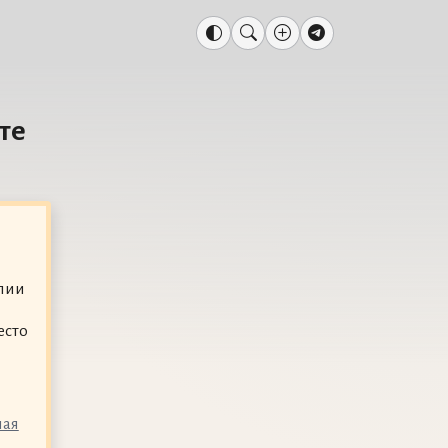
те
лии
есто
ная