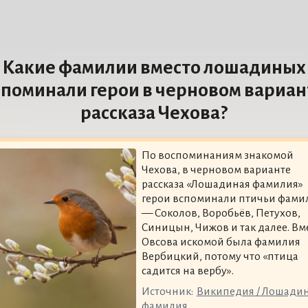
Какие фамилии вместо лошадиных
споминали герои в черновом вариан
рассказа Чехова?
По воспоминаниям знакомой
Чехова, в черновом варианте
рассказа «Лошадиная фамилия»
герои вспоминали птичьи фами
— Соколов, Воробьёв, Петухов,
Синицын, Чижов и так далее. Вм
Овсова искомой была фамилия
Вербицкий, потому что «птица
садится на вербу».
Источник:
Википедия / Лошади
фамилия