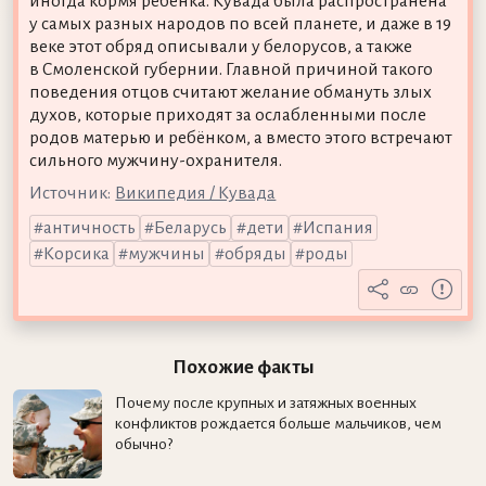
иногда кормя ребёнка. Кувада была распространена
у самых разных народов по всей планете, и даже в 19
веке этот обряд описывали у белорусов, а также
в Смоленской губернии. Главной причиной такого
поведения отцов считают желание обмануть злых
духов, которые приходят за ослабленными после
родов матерью и ребёнком, а вместо этого встречают
сильного мужчину-охранителя.
Источник:
Википедия / Кувада
античность
Беларусь
дети
Испания
Корсика
мужчины
обряды
роды
Похожие факты
Почему после крупных и затяжных военных
конфликтов рождается больше мальчиков, чем
обычно?