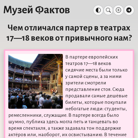
Чем отличался партер в театрах
17—18 веков от привычного нам?
В партере европейских
театров 17—18 веков
сидячие места были только
у самой сцены, а за ними
зрители смотрели
представление стоя. Сюда
продавали самые дешёвые
билеты, которые покупали
небогатые люди: студенты,
ремесленники, служащие. В партере всегда было
шумно, публика здесь могла петь и танцевать во
время спектакля, а также задавала тон поддержке
актёров или, наоборот, их освистыванию. В течение