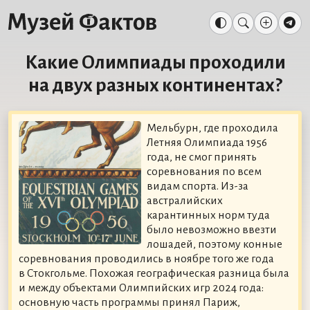
Какие Олимпиады проходили
на двух разных континентах?
Мельбурн, где проходила
Летняя Олимпиада 1956
года, не смог принять
соревнования по всем
видам спорта. Из-за
австралийских
карантинных норм туда
было невозможно ввезти
лошадей, поэтому конные
соревнования проводились в ноябре того же года
в Стокгольме. Похожая географическая разница была
и между объектами Олимпийских игр 2024 года:
основную часть программы принял Париж,