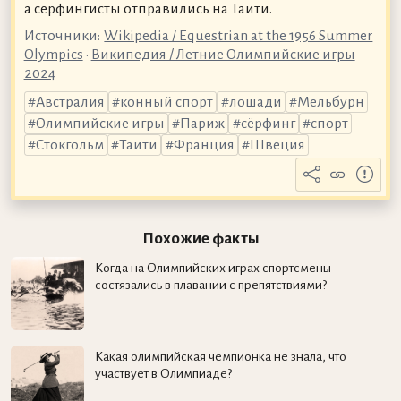
а сёрфингисты отправились на Таити.
Источники:
Wikipedia / Equestrian at the 1956 Summer
Olympics
•
Википедия / Летние Олимпийские игры
2024
Австралия
конный спорт
лошади
Мельбурн
Олимпийские игры
Париж
сёрфинг
спорт
Стокгольм
Таити
Франция
Швеция
Похожие факты
Когда на Олимпийских играх спортсмены
состязались в плавании с препятствиями?
Какая олимпийская чемпионка не знала, что
участвует в Олимпиаде?