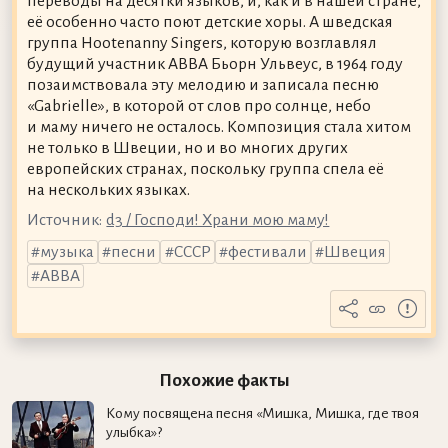
переводы на десятки языков, и, как и в нашей стране,
её особенно часто поют детские хоры. А шведская
группа Hootenanny Singers, которую возглавлял
будущий участник ABBA Бьорн Ульвеус, в 1964 году
позаимствовала эту мелодию и записала песню
«Gabrielle», в которой от слов про солнце, небо
и маму ничего не осталось. Композиция стала хитом
не только в Швеции, но и во многих других
европейских странах, поскольку группа спела её
на нескольких языках.
Источник:
d3 / Господи! Храни мою маму!
музыка
песни
СССР
фестивали
Швеция
ABBA
Похожие факты
Кому посвящена песня «Мишка, Мишка, где твоя
улыбка»?