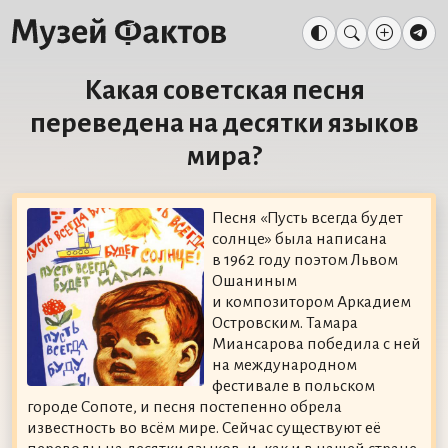
Какая советская песня
переведена на десятки языков
мира?
Песня «Пусть всегда будет
солнце» была написана
в 1962 году поэтом Львом
Ошаниным
и композитором Аркадием
Островским. Тамара
Миансарова победила с ней
на международном
фестивале в польском
городе Сопоте, и песня постепенно обрела
известность во всём мире. Сейчас существуют её