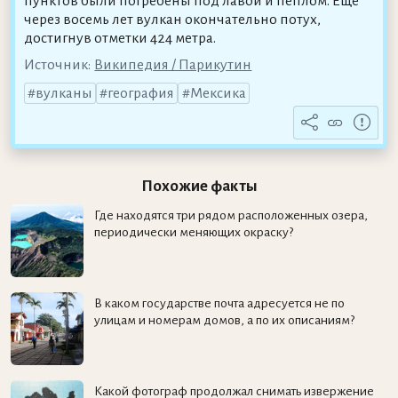
пунктов были погребены под лавой и пеплом. Ещё
через восемь лет вулкан окончательно потух,
достигнув отметки 424 метра.
Источник:
Википедия / Парикутин
вулканы
география
Мексика
Похожие факты
Где находятся три рядом расположенных озера,
периодически меняющих окраску?
В каком государстве почта адресуется не по
улицам и номерам домов, а по их описаниям?
Какой фотограф продолжал снимать извержение