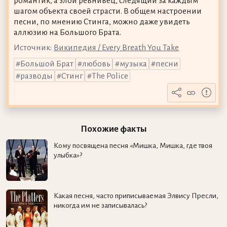
романтик, а злой ревнивец, следящий за каждым
шагом объекта своей страсти. В общем настроении
песни, по мнению Стинга, можно даже увидеть
аллюзию на Большого Брата.
Источник:
Википедия / Every Breath You Take
Большой Брат
любовь
музыка
песни
разводы
Стинг
The Police
Похожие факты
Кому посвящена песня «Мишка, Мишка, где твоя
улыбка»?
Какая песня, часто приписываемая Элвису Пресли,
никогда им не записывалась?