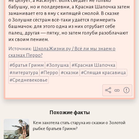
не целует, а насилует. Волк съедает не только
бабушку, но и полдеревни, а Красная Шапочка затем
заманивает его в яму с кипящей смолой. В сказке
о Золушке сёстрам всё-таки удаётся примерить
башмачок: для этого одна из них отрубает себе
палец, другая — пятку, но затем голуби разоблачают
их своим пением.
Источник:
ШколаЖизни.ру / Всё ли мы знаем о
сказках Перро?
братья Гримм
Золушка
Красная Шапочка
литература
Перро
сказки
Спящая красавица
Средневековье
Похожие факты
Кем захотела стать старуха из сказки о Золотой
рыбке братьев Гримм?