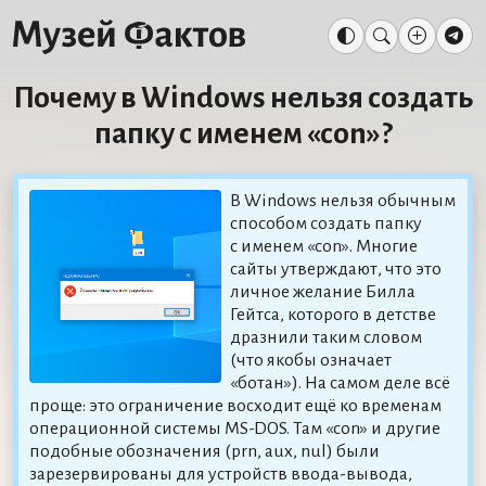
Почему в Windows нельзя создать
папку с именем «con»?
В Windows нельзя обычным
способом создать папку
с именем «con». Многие
сайты утверждают, что это
личное желание Билла
Гейтса, которого в детстве
дразнили таким словом
(что якобы означает
«ботан»). На самом деле всё
проще: это ограничение восходит ещё ко временам
операционной системы MS-DOS. Там «con» и другие
подобные обозначения (prn, aux, nul) были
зарезервированы для устройств ввода-вывода,