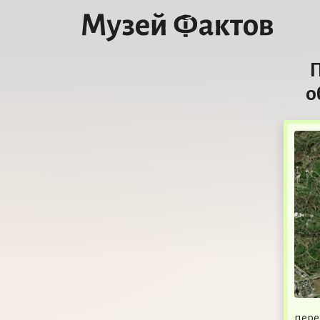
П
о
пере