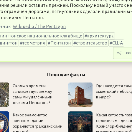
ения решили оставить прежней. Поскольку новый участок н
го ограничен дорогами, пятиугольник сделали правильным
и появился Пентагон.
чник:
Wikipedia / The Pentagon
лингтонское национальное кладбище
архитектура
шингтон
геометрия
Пентагон
строительство
США
Похожие факты
Сколько времени
Где находится сам
занимает путь между
маленький небоск
самыми удалёнными
в мире?
точками Пентагона?
Какое знаменитое
Какая хитрость поз
военное здание
строителям сделат
охраняется гражданскими
Крайслер-билдинг
лицами?
высоким зданием?