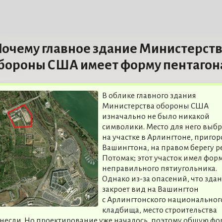
очему главное здание Министерст
бороны США имеет форму пентагон
В облике главного здания
Министерства обороны США
изначально не было никакой
символики. Место для него выб
на участке в Арлингтоне, приго
Вашингтона, на правом берегу р
Потомак; этот участок имел фор
неправильного пятиугольника.
Однако из-за опасений, что зда
закроет вид на Вашингтон
с Арлингтонского национальног
кладбища, место строительства
несли. Но проектирование уже началось, поэтому общую фо