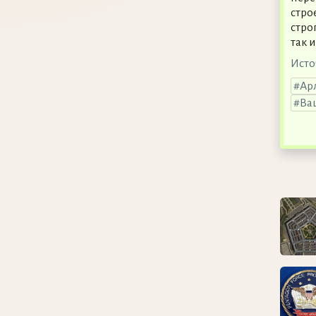
стро
стро
так 
Исто
Ар
Ва