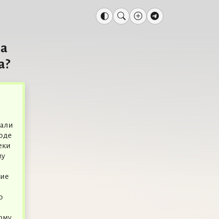
ва
а?
рали
роде
еки
му
ние
о
рму