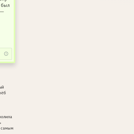
е был
 —
ый
рёб
волила
ь
 самым