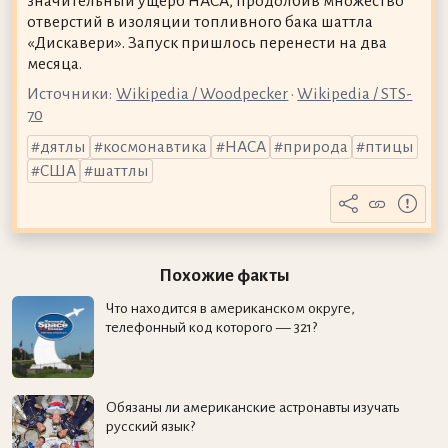
значительный ущерб НАСА, продолбив множество
отверстий в изоляции топливного бака шаттла
«Дискавери». Запуск пришлось перенести на два
месяца.
Источники:
Wikipedia / Woodpecker
•
Wikipedia / STS-
70
дятлы
космонавтика
НАСА
природа
птицы
США
шаттлы
Похожие факты
Что находится в американском округе,
телефонный код которого — 321?
Обязаны ли американские астронавты изучать
русский язык?