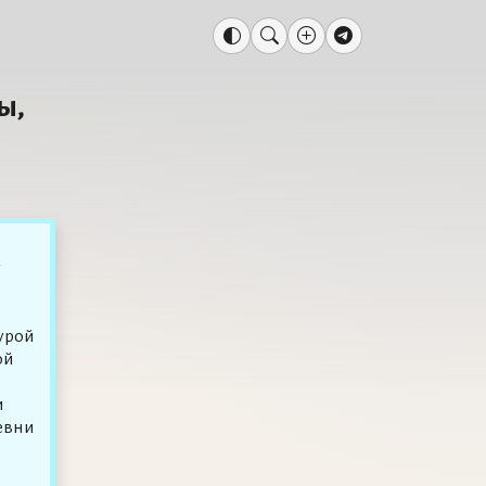
ы,
у
турой
ой
и
евни