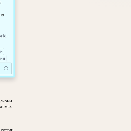
о,
ью
orld
•
ен
шня
ллионы
 домах
 хотели