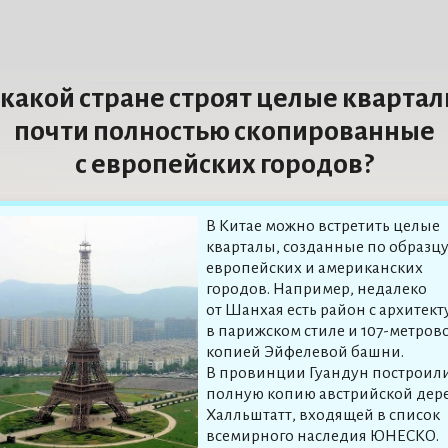
 какой стране строят целые квартал
почти полностью скопированные
с европейских городов?
В Китае можно встретить целые
кварталы, созданные по образц
европейских и американских
городов. Например, недалеко
от Шанхая есть район с архитек
в парижском стиле и 107-метров
копией Эйфелевой башни.
В провинции Гуандун построил
полную копию австрийской дер
Халльштатт, входящей в список
всемирного наследия ЮНЕСКО.