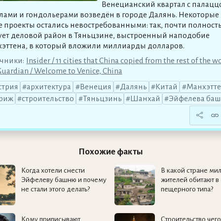
Венецианский квартал с палацц
лами и гондольерами возведён в городе Далянь. Некоторые
е проекты остались невостребованными: так, почти полност
ует деловой район в Тяньцзине, выстроенный наподобие
эттена, в который вложили миллиарды долларов.
чники:
Insider / 11 cities that China copied from the rest of the w
Guardian / Welcome to Venice, China
стрия
архитектура
Венеция
Далянь
Китай
Манхэтт
риж
строительство
Тяньцзинь
Шанхай
Эйфелева ба
Похожие факты
Когда хотели снести
В какой стране ми
Эйфелеву башню и почему
жителей обитают в
не стали этого делать?
пещерного типа?
Кому приписывают
Строительство чего