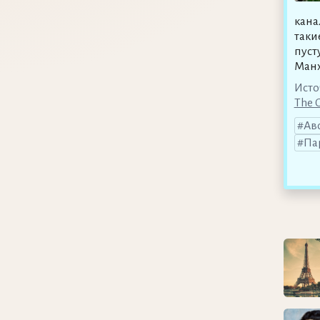
кана
таки
пуст
Манх
Исто
The 
Ав
Па