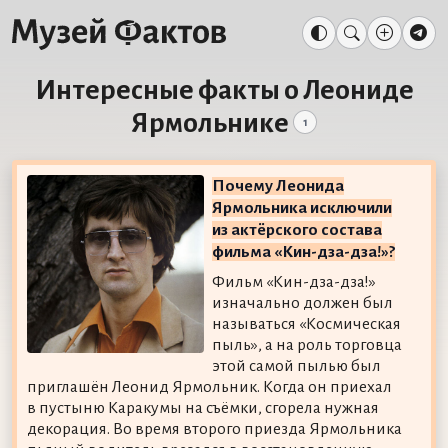
Интересные факты о Леониде
Ярмольнике
1
Почему Леонида
Ярмольника исключили
из актёрского состава
фильма «Кин-дза-дза!»?
Фильм «Кин-дза-дза!»
изначально должен был
называться «Космическая
пыль», а на роль торговца
этой самой пылью был
приглашён Леонид Ярмольник. Когда он приехал
в пустыню Каракумы на съёмки, сгорела нужная
декорация. Во время второго приезда Ярмольника