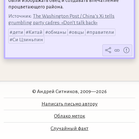
были изображать овец и создавать впечатление
процветающего района.
Источник:
The Washington Post / China’s Xi tells
grumbling party cadres: «Don’t talk back»
дети
Китай
обманы
овцы
правители
Си Цзиньпин
© Андрей Ситников, 2009—2026
Написать письмо автору
Облако меток
Случайный факт