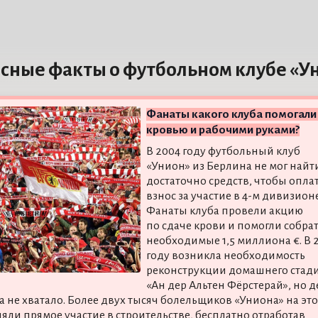
сные факты о футбольном клубе «У
Фанаты какого клуба помогали
кровью и рабочими руками?
В 2004 году футбольный клуб
«Унион» из Берлина не мог найт
достаточно средств, чтобы опла
взнос за участие в 4-м дивизионе
Фанаты клуба провели акцию
по сдаче крови и помогли собра
необходимые 1,5 миллиона €. В 
году возникла необходимость
реконструкции домашнего стад
«Ан дер Альтен Фёрстерай», но д
а не хватало. Более двух тысяч болельщиков «Униона» на это
яли прямое участие в строительстве, бесплатно отработав