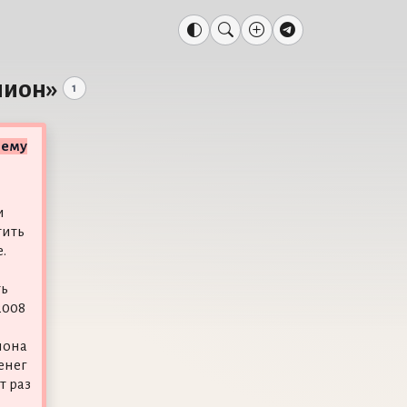
нион»
1
 ему
и
тить
.
ть
2008
иона
енег
т раз