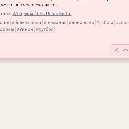
мме 140 000 человеко-часов.
чник:
Wikipedia / 1. FC Union Berlin
рлин
болельщики
Германия
донорство
работа
спор
адионы
Унион
футбол