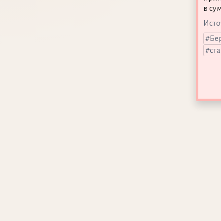
в су
Исто
Бе
ст