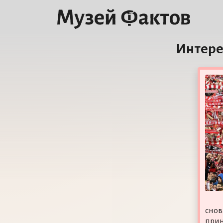
Интере
снов
прин