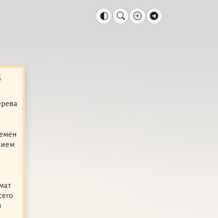
ь
ерева
м
ремён
нием
мат
сего
и