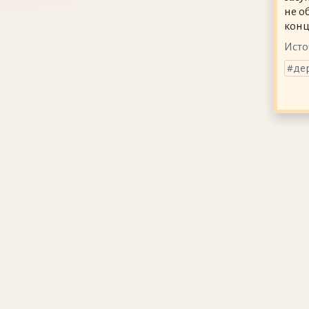
не о
конц
Исто
де