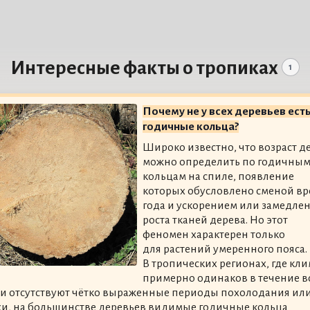
Интересные факты о тропиках
1
Почему не у всех деревьев ест
годичные кольца?
Широко известно, что возраст д
можно определить по годичны
кольцам на спиле, появление
которых обусловлено сменой в
года и ускорением или замедле
роста тканей дерева. Но этот
феномен характерен только
для растений умеренного пояса.
В тропических регионах, где кли
примерно одинаков в течение в
 и отсутствуют чётко выраженные периоды похолодания ил
хи, на большинстве деревьев видимые годичные кольца