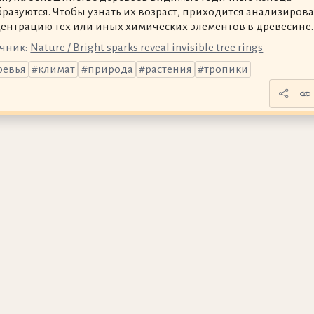
бразуются. Чтобы узнать их возраст, приходится анализирова
ентрацию тех или иных химических элементов в древесине.
чник:
Nature / Bright sparks reveal invisible tree rings
ревья
климат
природа
растения
тропики