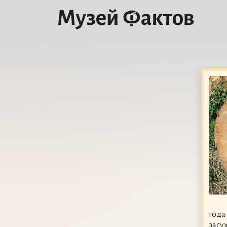
года
засу