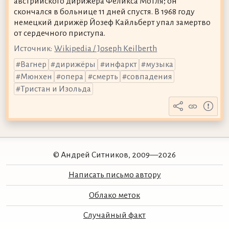
австрийского дирижёра Феликса Мотля; он
скончался в больнице 11 дней спустя. В 1968 году
немецкий дирижёр Йозеф Кайльберт упал замертво
от сердечного приступа.
Источник:
Wikipedia / Joseph Keilberth
Вагнер
дирижёры
инфаркт
музыка
Мюнхен
опера
смерть
совпадения
Тристан и Изольда
© Андрей Ситников, 2009—2026
Написать письмо автору
Облако меток
Случайный факт