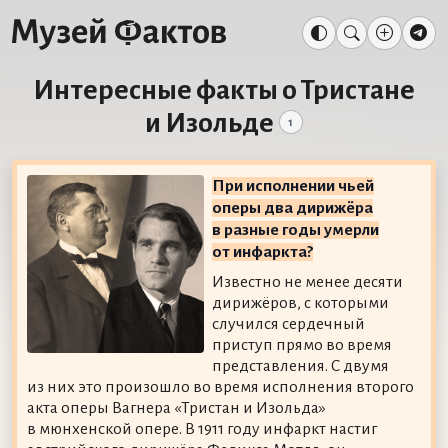
Интересные факты о Тристане
и Изольде
1
При исполнении чьей
оперы два дирижёра
в разные годы умерли
от инфаркта?
Известно не менее десяти
дирижёров, с которыми
случился сердечный
приступ прямо во время
представления. С двумя
из них это произошло во время исполнения второго
акта оперы Вагнера «Тристан и Изольда»
в мюнхенской опере. В 1911 году инфаркт настиг