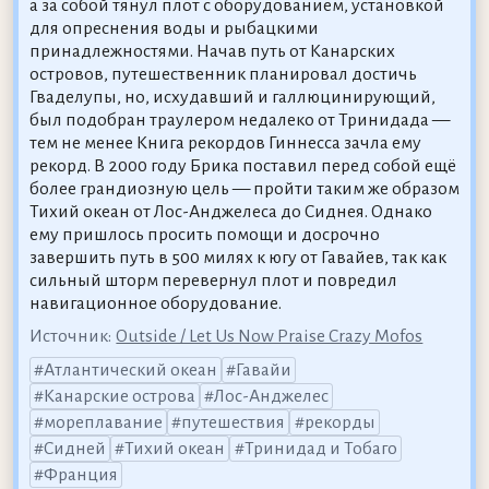
а за собой тянул плот с оборудованием, установкой
для опреснения воды и рыбацкими
принадлежностями. Начав путь от Канарских
островов, путешественник планировал достичь
Гваделупы, но, исхудавший и галлюцинирующий,
был подобран траулером недалеко от Тринидада —
тем не менее Книга рекордов Гиннесса зачла ему
рекорд. В 2000 году Брика поставил перед собой ещё
более грандиозную цель — пройти таким же образом
Тихий океан от Лос-Анджелеса до Сиднея. Однако
ему пришлось просить помощи и досрочно
завершить путь в 500 милях к югу от Гавайев, так как
сильный шторм перевернул плот и повредил
навигационное оборудование.
Источник:
Outside / Let Us Now Praise Crazy Mofos
Атлантический океан
Гавайи
Канарские острова
Лос-Анджелес
мореплавание
путешествия
рекорды
Сидней
Тихий океан
Тринидад и Тобаго
Франция