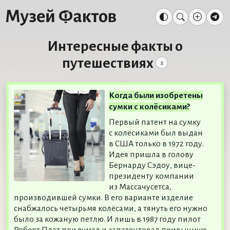
Интересные факты о
путешествиях
2
Когда были изобретены
сумки с колёсиками?
Первый патент на сумку
с колёсиками был выдан
в США только в 1972 году.
Идея пришла в голову
Бернарду Сэдоу, вице-
президенту компании
из Массачусетса,
производившей сумки. В его варианте изделие
снабжалось четырьмя колёсами, а тянуть его нужно
было за кожаную петлю. И лишь в 1987 году пилот
Роберт Плат придумал и запатентовал привычную