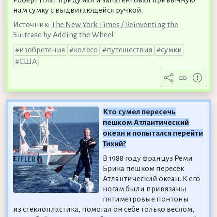
нам сумку с выдвигающейся ручкой.
Источник:
The New York Times / Reinventing the
Suitcase by Adding the Wheel
изобретения
колесо
путешествия
сумки
США
Кто сумел пересечь
пешком Атлантический
океан и попытался перейти
Тихий?
В 1988 году француз Реми
Брика пешком пересёк
Атлантический океан. К его
ногам были привязаны
пятиметровые понтоны
из стеклопластика, помогал он себе только веслом,