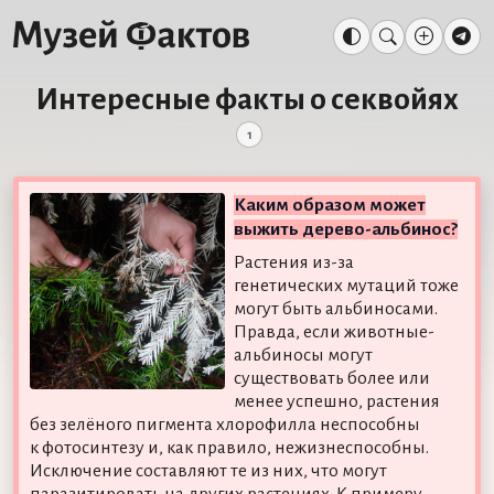
Интересные факты о секвойях
1
Каким образом может
выжить дерево-альбинос?
Растения из-за
генетических мутаций тоже
могут быть альбиносами.
Правда, если животные-
альбиносы могут
существовать более или
менее успешно, растения
без зелёного пигмента хлорофилла неспособны
к фотосинтезу и, как правило, нежизнеспособны.
Исключение составляют те из них, что могут
паразитировать на других растениях. К примеру,