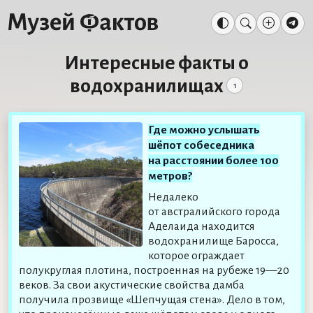
Интересные факты о
водохранилищах
1
Где можно услышать
шёпот собеседника
на расстоянии более 100
метров?
Недалеко
от австралийского города
Аделаида находится
водохранилище Баросса,
которое ограждает
полукруглая плотина, построенная на рубеже 19—20
веков. За свои акустические свойства дамба
получила прозвище «Шепчущая стена». Дело в том,