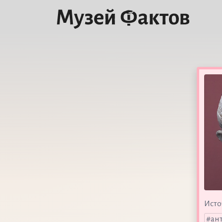
Исто
ан