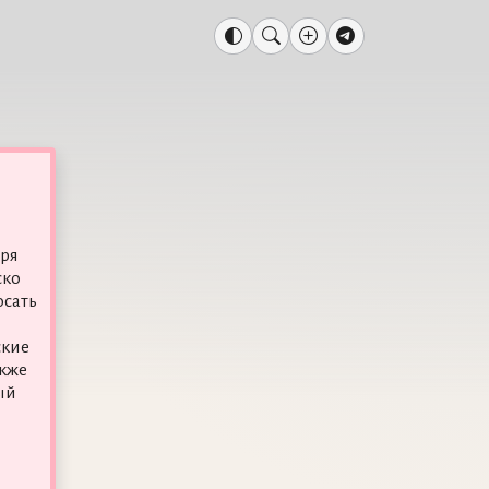
оря
ско
осать
ские
акже
ый