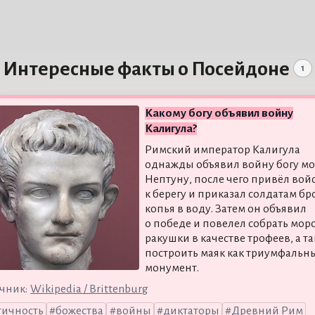
Интересные факты о Посейдоне
1
Какому богу объявил войну
Калигула?
Римский император Калигула
однажды объявил войну богу м
Нептуну, после чего привёл вой
к берегу и приказал солдатам бр
копья в воду. Затем он объявил
о победе и повелел собрать мор
ракушки в качестве трофеев, а т
построить маяк как триумфальн
монумент.
чник:
Wikipedia / Brittenburg
тичность
божества
войны
диктаторы
Древний Рим