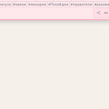
лигула
маяки
монархи
Посейдон
правители
раков