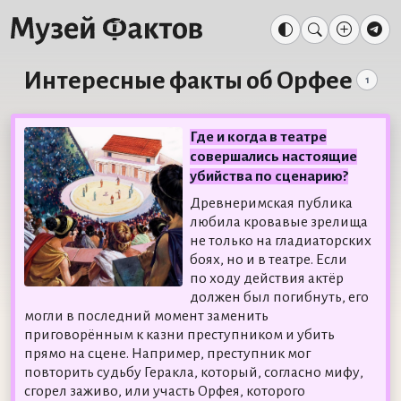
Интересные факты об Орфее
1
Где и когда в театре
совершались настоящие
убийства по сценарию?
Древнеримская публика
любила кровавые зрелища
не только на гладиаторских
боях, но и в театре. Если
по ходу действия актёр
должен был погибнуть, его
могли в последний момент заменить
приговорённым к казни преступником и убить
прямо на сцене. Например, преступник мог
повторить судьбу Геракла, который, согласно мифу,
сгорел заживо, или участь Орфея, которого