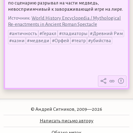
по сценарию разрывал на части медведь,
невосприимчивый к завораживающей игре на лире.
Источник:
World History Encyclopedia / Mythological
Re-enactments in Ancient Roman Spectacle
античность
Геракл
гладиаторы
Древний Рим
казни
медведи
Орфей
театр
убийства
© Андрей Ситников, 2009—2026
Написать письмо автору
Облако меток