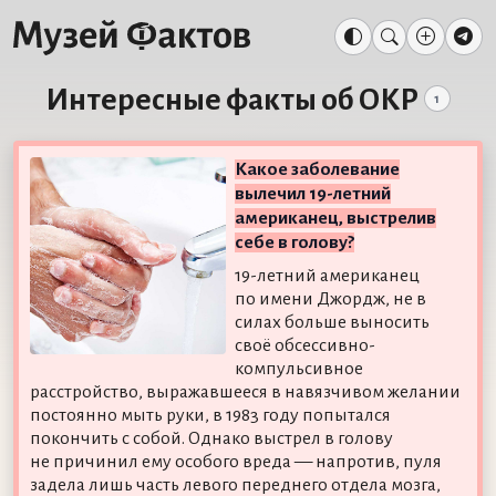
Интересные факты об ОКР
1
Какое заболевание
вылечил 19-летний
американец, выстрелив
себе в голову?
19-летний американец
по имени Джордж, не в
силах больше выносить
своё обсессивно-
компульсивное
расстройство, выражавшееся в навязчивом желании
постоянно мыть руки, в 1983 году попытался
покончить с собой. Однако выстрел в голову
не причинил ему особого вреда — напротив, пуля
задела лишь часть левого переднего отдела мозга,