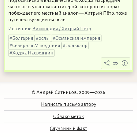
под османским владычеством, Ходжа Насреддин
часто выступает как антигерой, которого в спорах
побеждает его местный аналог — Хитрый Пётр, тоже
путешествующий на осле.
Источник:
Википедия / Хитрый Пётр
Болгария
ослы
Османская империя
Северная Македония
фольклор
Ходжа Насреддин
© Андрей Ситников, 2009—2026
Написать письмо автору
Облако меток
Случайный факт