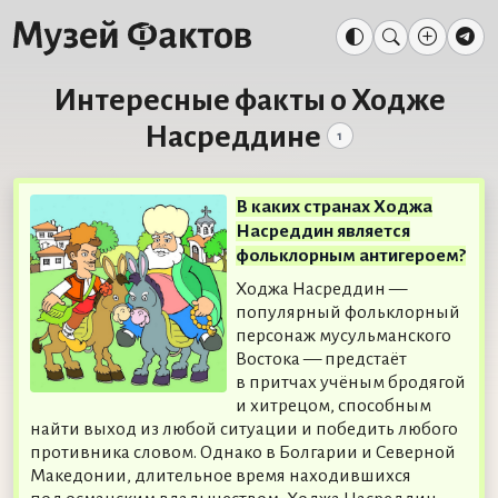
Интересные факты о Ходже
Насреддине
1
В каких странах Ходжа
Насреддин является
фольклорным антигероем?
Ходжа Насреддин —
популярный фольклорный
персонаж мусульманского
Востока — предстаёт
в притчах учёным бродягой
и хитрецом, способным
найти выход из любой ситуации и победить любого
противника словом. Однако в Болгарии и Северной
Македонии, длительное время находившихся