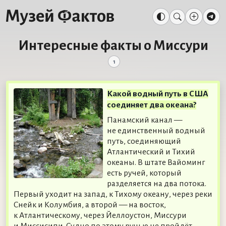
Интересные факты о Миссури
1
Какой водный путь в США
соединяет два океана?
Панамский канал —
не единственный водный
путь, соединяющий
Атлантический и Тихий
океаны. В штате Вайоминг
есть ручей, который
разделяется на два потока.
Первый уходит на запад, к Тихому океану, через реки
Снейк и Колумбия, а второй — на восток,
к Атлантическому, через Йеллоустон, Миссури
и Миссисипи. Судно по этому ручью не пройдёт,