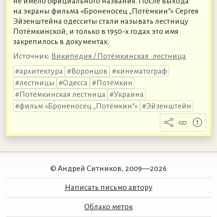
не имело официального названия. После выхода
на экраны фильма «Броненосец „Потёмкин“» Сергея
Эйзенштейна одесситы стали называть лестницу
Потёмкинской, и только в 1950-х годах это имя
закрепилось в документах.
Источник:
Википедия / Потёмкинская_лестница
архитектура
Воронцов
кинематограф
лестницы
Одесса
Потёмкин
Потёмкинская лестница
Украина
фильм «Броненосец „Потёмкин“»
Эйзенштейн
© Андрей Ситников, 2009—2026
Написать письмо автору
Облако меток