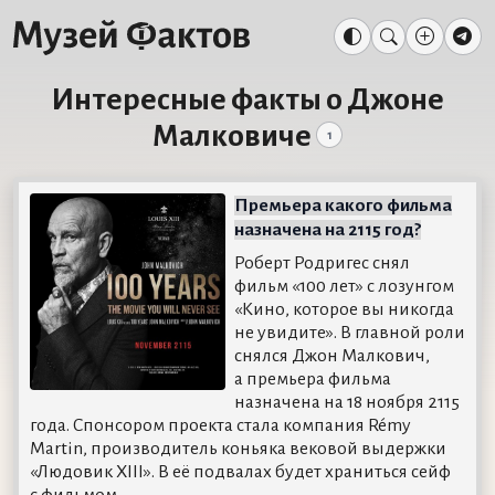
Интересные факты о Джоне
Малковиче
1
Премьера какого фильма
назначена на 2115 год?
Роберт Родригес снял
фильм «100 лет» с лозунгом
«Кино, которое вы никогда
не увидите». В главной роли
снялся Джон Малкович,
а премьера фильма
назначена на 18 ноября 2115
года. Спонсором проекта стала компания Rémy
Martin, производитель коньяка вековой выдержки
«Людовик XIII». В её подвалах будет храниться сейф
с фильмом.