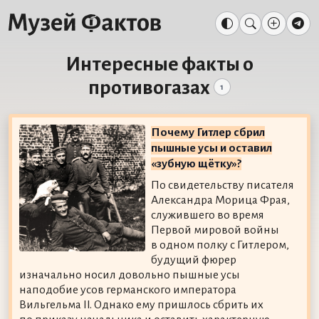
Интересные факты о
противогазах
1
Почему Гитлер сбрил
пышные усы и оставил
«зубную щётку»?
По свидетельству писателя
Александра Морица Фрая,
служившего во время
Первой мировой войны
в одном полку с Гитлером,
будущий фюрер
изначально носил довольно пышные усы
наподобие усов германского императора
Вильгельма II. Однако ему пришлось сбрить их