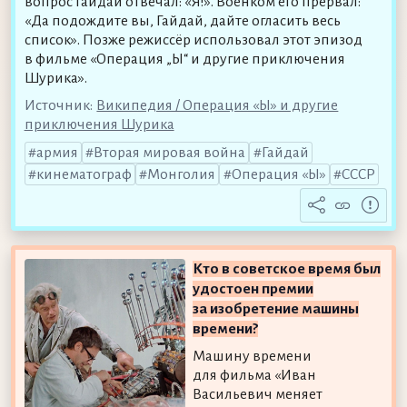
вопрос Гайдай отвечал: «Я!». Военком его прервал:
«Да подождите вы, Гайдай, дайте огласить весь
список». Позже режиссёр использовал этот эпизод
в фильме «Операция „Ы“ и другие приключения
Шурика».
Источник:
Википедия / Операция «Ы» и другие
приключения Шурика
армия
Вторая мировая война
Гайдай
кинематограф
Монголия
Операция «Ы»
СССР
Кто в советское время был
удостоен премии
за изобретение машины
времени?
Машину времени
для фильма «Иван
Васильевич меняет