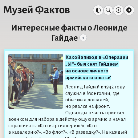
Интересные факты о Леониде
Гайдае
3
Какой эпизод в «Операции
„Ы“» был снят Гайдаем
на основе личного
армейского опыта?
Леонид Гайдай в 1942 году
служил в Монголии, где
объезжал лошадей,
но рвался на фронт.
Однажды в часть приехал
военком для набора в действующую армию и начал
спрашивать: «Кто в артиллерию?», «Кто
в кавалерию?», «Во флот?», «В разведку?». На каждый