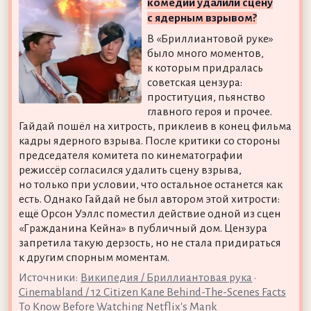
комедии удалили сцену
с ядерным взрывом?
В «Бриллиантовой руке»
было много моментов,
к которым придралась
советская цензура:
проституция, пьянство
главного героя и прочее.
Гайдай пошёл на хитрость, приклеив в конец фильма
кадры ядерного взрыва. После критики со стороны
председателя комитета по кинематографии
режиссёр согласился удалить сцену взрыва,
но только при условии, что остальное останется как
есть. Однако Гайдай не был автором этой хитрости:
ещё Орсон Уэллс поместил действие одной из сцен
«Гражданина Кейна» в публичный дом. Цензура
запретила такую дерзость, но не стала придираться
к другим спорным моментам.
Источники:
Википедия / Бриллиантовая рука
•
Cinemabland / 12 Citizen Kane Behind-The-Scenes Facts
To Know Before Watching Netflix's Mank